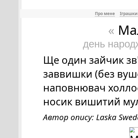
Про мене
Іграшки
Ма
«
день народ
Ще один зайчик зв'
заввишки (без вушо
наповнювач холлоф
носик вишитий мулі
Автор опису: Laska Swed