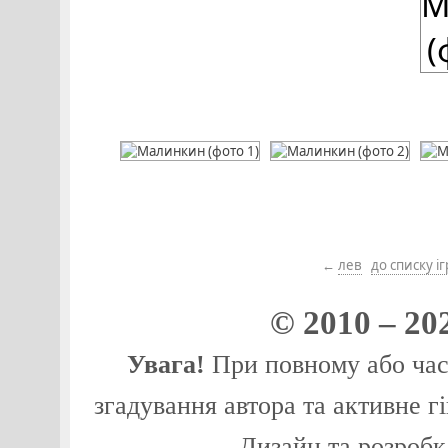
←
лев
до списку і
© 2010 – 20
Увага!
При повному або част
згадування автора та активне г
Дизайн та розробк