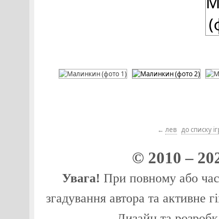
←
лев
до списку і
© 2010 – 20
Увага!
При повному або част
згадування автора та активне г
Дизайн та розробк