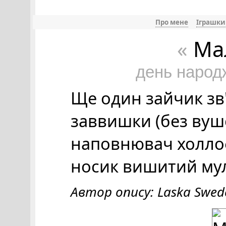
Про мене
Іграшки
Ма
«
день народ
Ще один зайчик зв'
заввишки (без вушо
наповнювач холлоф
носик вишитий мулі
Автор опису: Laska Swed