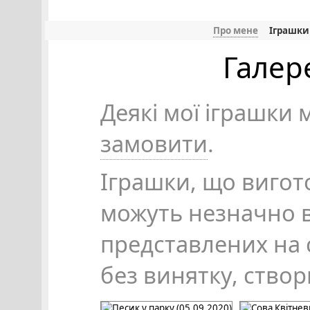
Про мене
Іграшки
Галер
Деякі мої іграшки
замовити
.
Іграшки, що вигот
можуть незначно в
представлених на с
без винятку, ство