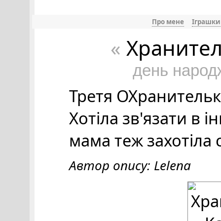
Про мене
Іграшки
Хранител
«
день народ
Третя ОХранительк
Хотіла зв'язати в і
мама теж захотіла с
Автор опису: Lelena