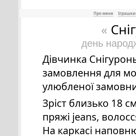
Про мене
Іграшки
Сні
«
день народ
Дівчинка Снігуронь
замовлення для моє
улюбленої замовниц
Зріст близько 18 см
пряжі jeans, волосс
На каркасі наповн