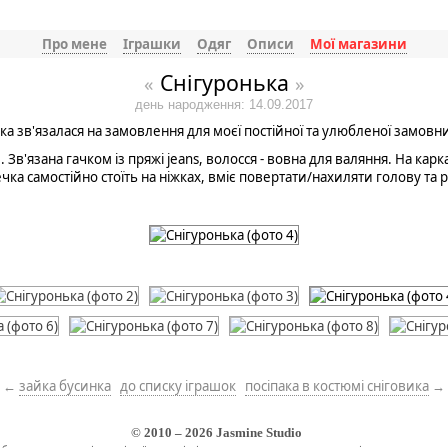
Про мене
Іграшки
Одяг
Описи
Мої магазини
Снігуронька
«
»
день народження: 14.09.2017
ка зв'язалася на замовлення для моєї постійної та улюбленої замовниц
. Зв'язана гачком із пряжі jeans, волосся - вовна для валяння. На кар
ка самостійно стоїть на ніжках, вміє повертати/нахиляти голову та 
←
зайка бусинка
до списку іграшок
посіпака в костюмі сніговика
→
© 2010 – 2026
Jasmine Studio