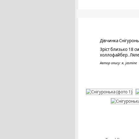
Дівчинка Снігуронь
Зріст близько 18 см
холлофайбер. Лялеч
Автор опису: я, jasmine