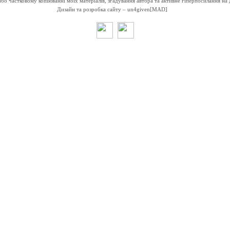
о частковому копіюванні моїх матеріалів, згадування автора та активне гіперпосилання на 
Дизайн та розробка сайту –
un4given[MAD]