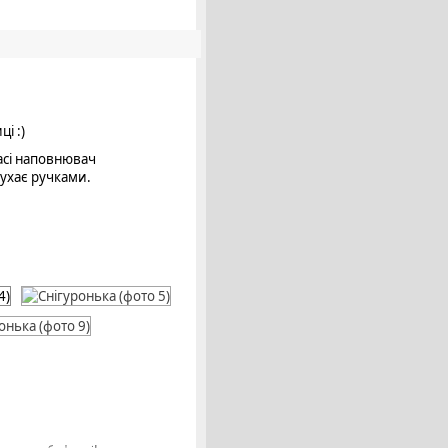
і :)
касі наповнювач
рухає ручками.