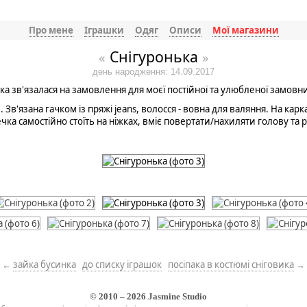
Про мене
Іграшки
Одяг
Описи
Мої магазини
Снігуронька
«
»
день народження: 14.09.2017
ка зв'язалася на замовлення для моєї постійної та улюбленої замовниц
. Зв'язана гачком із пряжі jeans, волосся - вовна для валяння. На кар
ка самостійно стоїть на ніжках, вміє повертати/нахиляти голову та 
←
зайка бусинка
до списку іграшок
посіпака в костюмі сніговика
→
© 2010 – 2026
Jasmine Studio