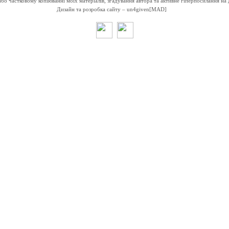
о частковому копіюванні моїх матеріалів, згадування автора та активне гіперпосилання на 
Дизайн та розробка сайту –
un4given[MAD]