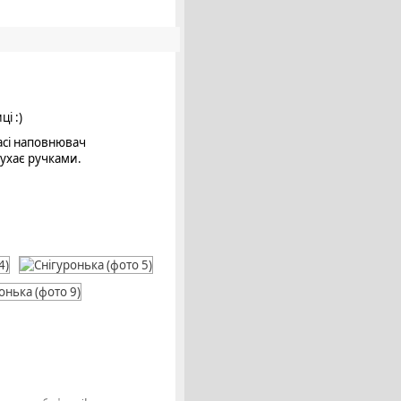
і :)
касі наповнювач
рухає ручками.