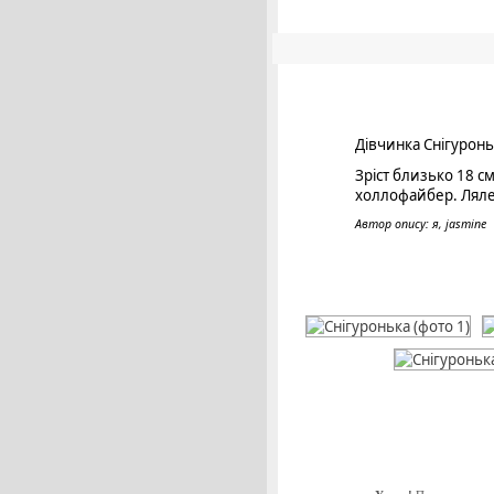
Дівчинка Снігуронь
Зріст близько 18 см
холлофайбер. Лялеч
Автор опису: я, jasmine