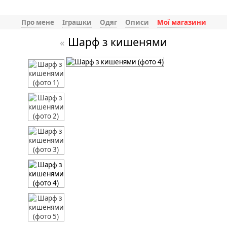
Про мене
Іграшки
Одяг
Описи
Мої магазини
Шарф з кишенями
«