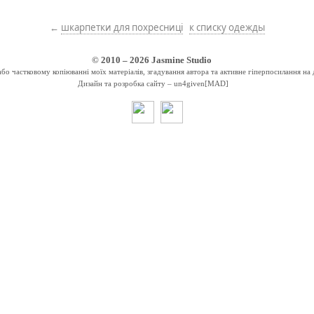
←
шкарпетки для похресниці
к списку одежды
© 2010 – 2026
Jasmine Studio
о частковому копіюванні моїх матеріалів, згадування автора та активне гіперпосилання на 
Дизайн та розробка сайту –
un4given[MAD]