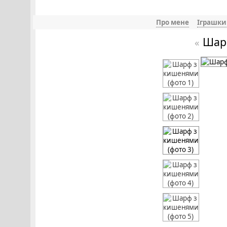
Про мене
Іграшки
Шарф
«