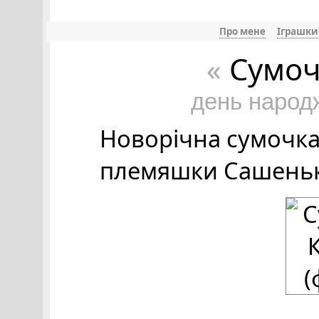
Про мене
Іграшки
Сумоч
«
день народ
Новорічна сумочка 
племяшки Сашеньк