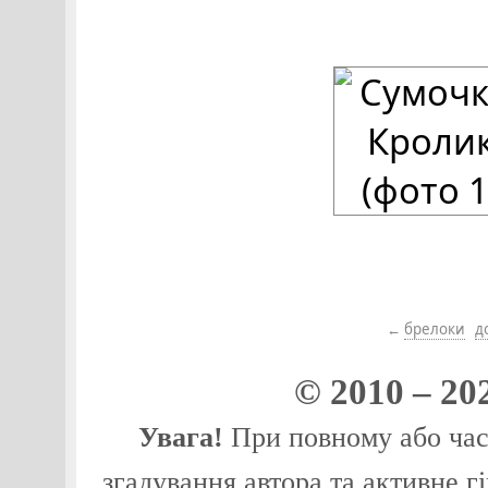
←
брелoки
д
© 2010 – 20
Увага!
При повному або част
згадування автора та активне г