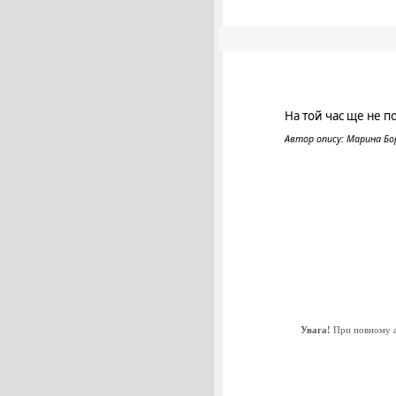
На той час ще не п
Автор опису: Марина Бо
Увага!
При повному аб