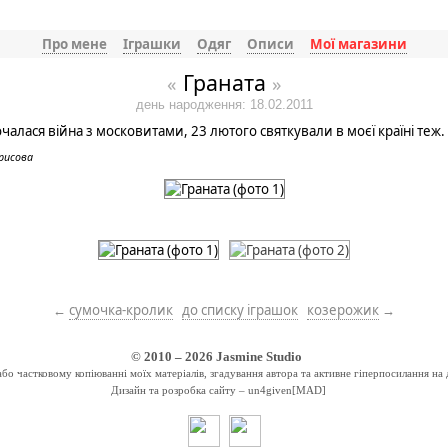
Про мене
Іграшки
Одяг
Описи
Мої магазини
Граната
«
»
день народження: 18.02.2011
очалася війна з московитами, 23 лютого святкували в моєї країні теж.
рисова
←
сумочка-кролик
до списку іграшок
козерожик
→
© 2010 – 2026
Jasmine Studio
о частковому копіюванні моїх матеріалів, згадування автора та активне гіперпосилання на 
Дизайн та розробка сайту –
un4given[MAD]