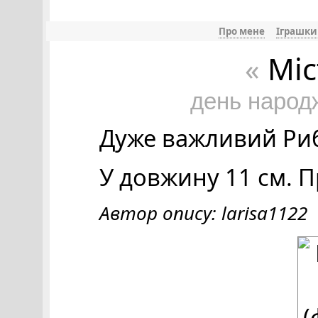
Про мене
Іграшки
Міс
«
день народ
Дуже важливий Риб!
У довжину 11 см. Пр
Автор опису: larisa1122