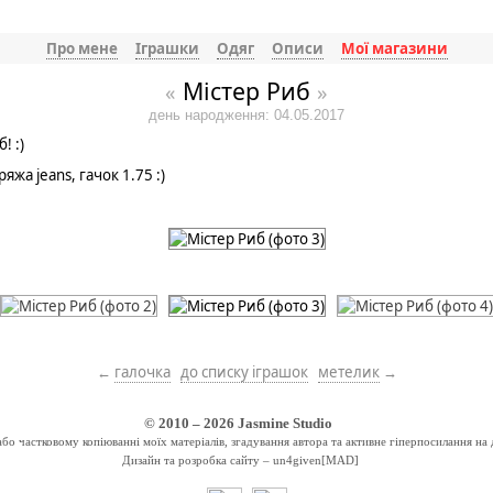
Про мене
Іграшки
Одяг
Описи
Мої магазини
Містер Риб
«
»
день народження: 04.05.2017
! :)
яжа jeans, гачок 1.75 :)
←
галочка
до списку іграшок
метелик
→
© 2010 – 2026
Jasmine Studio
о частковому копіюванні моїх матеріалів, згадування автора та активне гіперпосилання на 
Дизайн та розробка сайту –
un4given[MAD]