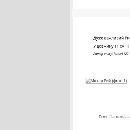
Дуже важливий Риб
У довжину 11 см. Пр
Автор опису: larisa1122
Увага!
При повному аб