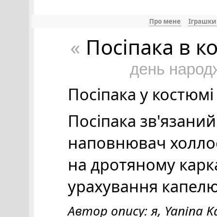
Про мене
Іграшки
Посіпака в к
«
день народ
Посіпака у костюмі
Посіпака зв'язаний 
наповнювач холлоф
на дротяному карка
урахування капелюх
Автор опису: я, Yanina K