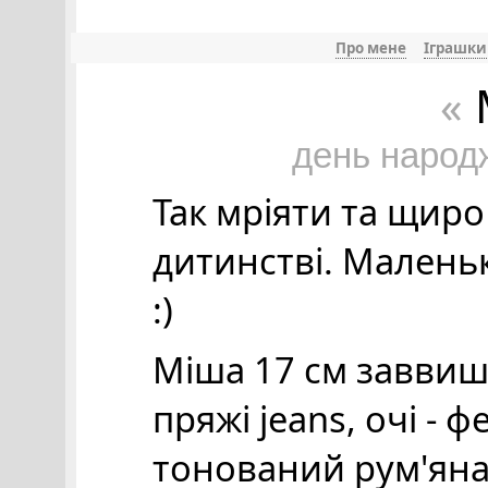
Про мене
Іграшки
«
день народ
Так мріяти та щир
дитинстві. Малень
:)
Міша 17 см заввишк
пряжі jeans, очі - ф
тонований рум'ян