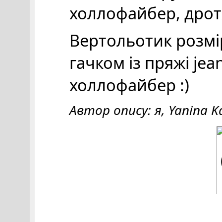
холлофайбер, дротя
Вертольотик розмі
гачком із пряжі je
холлофайбер :)
Автор опису: я, Yanina K