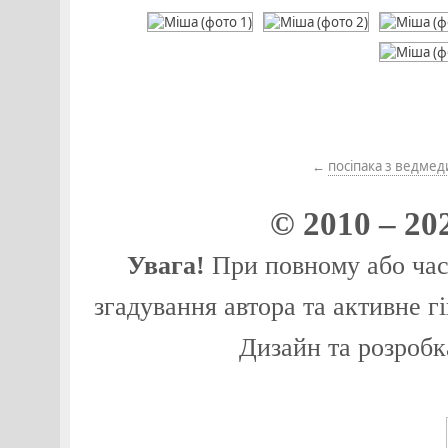
←
посіпака з ведме
© 2010 – 20
Увага!
При повному або част
згадування автора та активне г
Дизайн та розробк