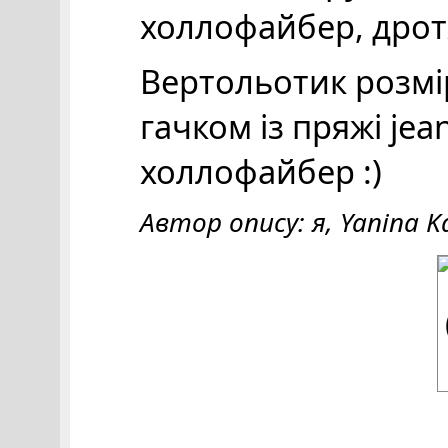
холлофайбер, дротя
Вертольотик розмі
гачком із пряжі je
холлофайбер :)
Автор опису: я, Yanina K