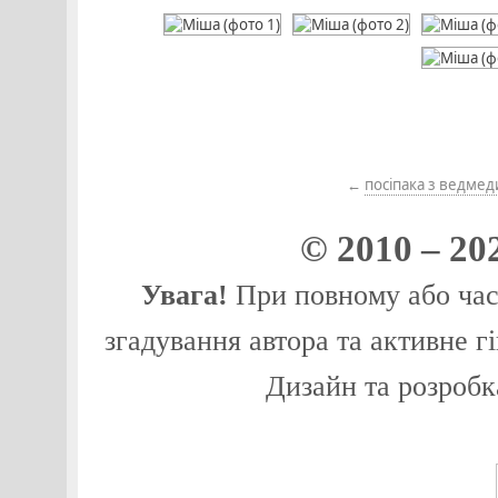
←
посіпака з ведме
© 2010 – 20
Увага!
При повному або част
згадування автора та активне г
Дизайн та розробк