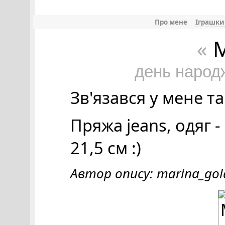
Про мене
Іграшки
М
«
день народ
Зв'язався у мене та
Пряжа jeans, одяг - k
21,5 см :)
Автор опису: marina_gol