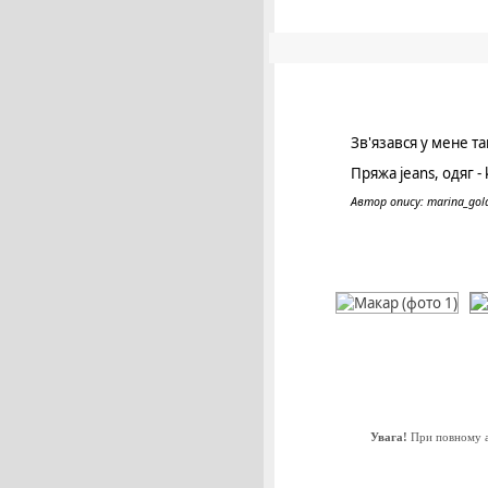
Зв'язався у мене та
Пряжа jeans, одяг - k
Автор опису: marina_gol
Увага!
При повному аб