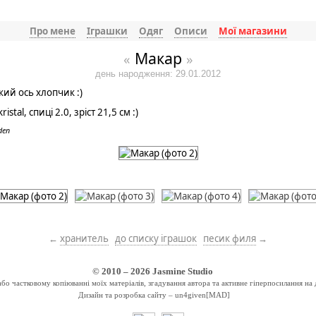
Про мене
Іграшки
Одяг
Описи
Мої магазини
Макар
«
»
день народження: 29.01.2012
кий ось хлопчик :)
ristal, спиці 2.0, зріст 21,5 см :)
den
←
хранитель
до списку іграшок
песик филя
→
© 2010 – 2026
Jasmine Studio
о частковому копіюванні моїх матеріалів, згадування автора та активне гіперпосилання на 
Дизайн та розробка сайту –
un4given[MAD]