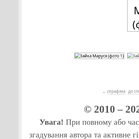
←
серафіма
до сп
© 2010 – 20
Увага!
При повному або част
згадування автора та активне г