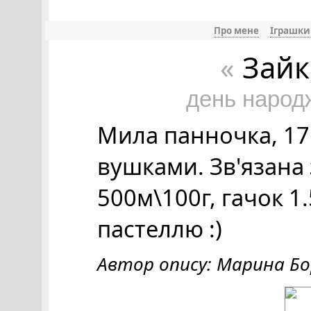
Про мене
Іграшки
Зайк
«
день народ
Мила панночка, 17
вушками. Зв'язана 
500м\100г, гачок 
пастеллю :)
Автор опису: Марина Б