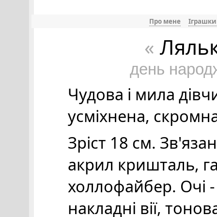
Про мене
Іграшки
Ляльк
«
день народ
Чудова і мила дівч
усміхнена, скромна
Зріст 18 см. Зв'язан
акрил кришталь, г
холлофайбер. Очі -
накладні вії, тонов