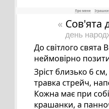
Про мене
Іграшки
Сов'ята 
«
день народ
До світлого свята 
неймовірно позитив
Зріст близько 6 см,
травка стрейч, на
Кожна має при собі
крашанки, а панно