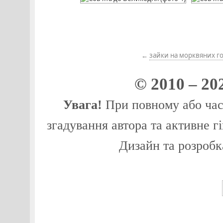
←
зайки на морквяних г
© 2010 – 20
Увага!
При повному або част
згадування автора та активне г
Дизайн та розробк