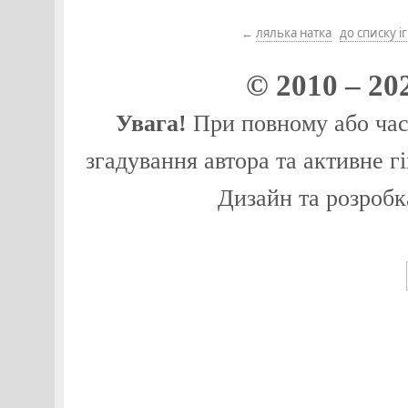
←
лялька натка
до списку і
© 2010 – 20
Увага!
При повному або част
згадування автора та активне г
Дизайн та розробк