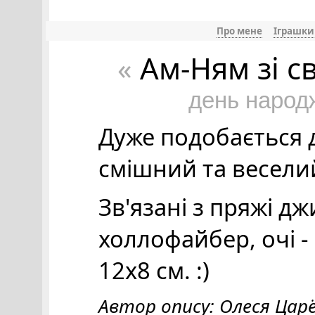
Про мене
Іграшки
Ам-Ням зі с
«
день народ
Дуже подобається 
смішний та весели
Зв'язані з пряжі д
холлофайбер, очі -
12х8 см. :)
Автор опису: Олеся Цар