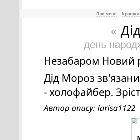
Про мене
Іграшки
Ді
«
день народ
Незабаром Новий рі
Дід Мороз зв'язан
- холофайбер. Зріст
Автор опису: larisa1122