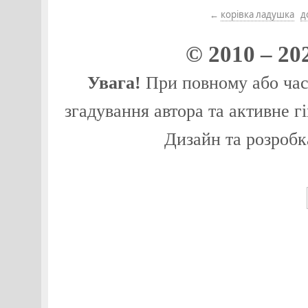
←
корівка ладушка
д
© 2010 – 20
Увага!
При повному або част
згадування автора та активне г
Дизайн та розробк