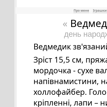
Про мене
Іграшки
Ведмед
«
день народ
Ведмедик зв'язаний
Зріст 15,5 см, пряж
мордочка - сухе валя
напівнамистини, 
холлофайбер. Голо
кріпленні, лапи – 