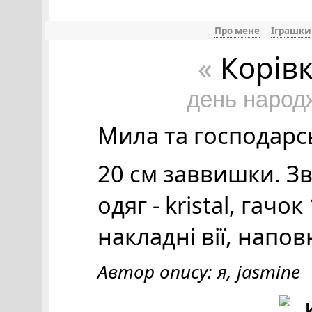
Про мене
Іграшки
Корів
«
день народ
Мила та господарсь
20 см заввишки. Зв'
одяг - kristal, гачок
накладні вії, напо
Автор опису: я, jasmine