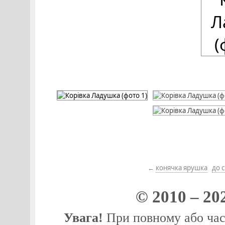
←
конячка ярушка
до 
© 2010 – 20
Увага!
При повному або част