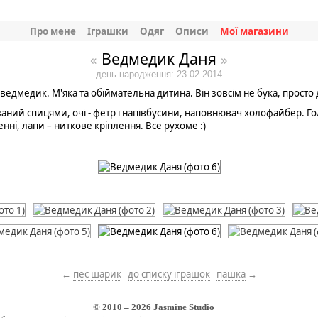
Про мене
Іграшки
Одяг
Описи
Мої магазини
Ведмедик Даня
«
»
день народження: 23.02.2014
медик. М'яка та обіймательна дитина. Він зовсім не бука, просто 
'язаний спицями, очі - фетр і напівбусини, наповнювач холофайбер. Г
нні, лапи – ниткове кріплення. Все рухоме :)
←
пес шарик
до списку іграшок
пашка
→
© 2010 – 2026
Jasmine Studio