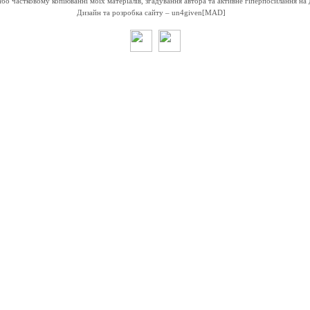
о частковому копіюванні моїх матеріалів, згадування автора та активне гіперпосилання на 
Дизайн та розробка сайту –
un4given[MAD]