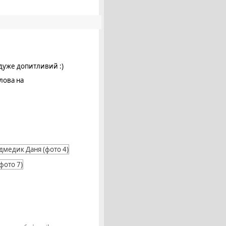
дуже допитливий :)
олова на