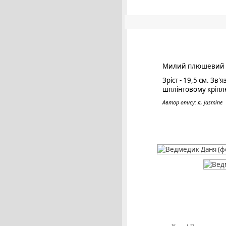
Милий плюшевий вед
Зріст - 19,5 см. Зв
шплінтовому кріпле
Автор опису: я, jasmine