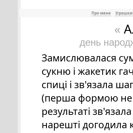
Про мене
Іграшки
А
«
день народ
Замислювалася сумн
сукню і жакетик га
спиці і зв'язала шап
(перша формою не 
результаті зв'язал
нарешті догодила 