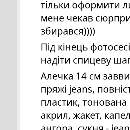
тільки оформити ли
мене чекав сюрприз
збирався))))
Під кінець фотосес
надіти спицеву шап
Алечка 14 см завви
пряжі jeans, повніст
пластик, тонована 
акрил, жакет, капе
ангора, сукня - jean