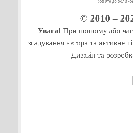
←
сов'ята до велико
© 2010 – 20
Увага!
При повному або част
згадування автора та активне г
Дизайн та розробк