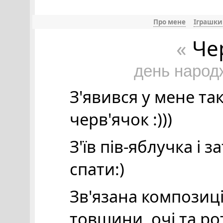
Про мене
Іграшки
Че
«
день народ
З'явився у мене та
черв'ячок :)))
З'їв пів-яблучка і
спати:)
Зв'язана композиці
товщини, очі та р