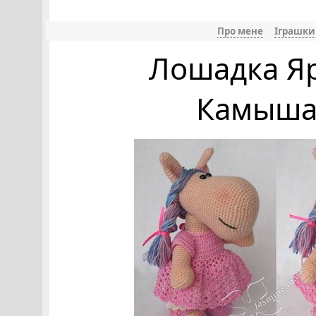
Про мене
Іграшки
Лошадка Я
Камышан