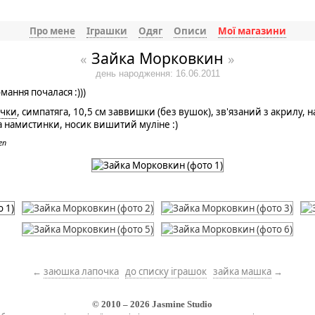
Про мене
Іграшки
Одяг
Описи
Мої магазини
Зайка Морковкин
«
»
день народження: 16.06.2011
мання почалася :)))
чки
, симпатяга, 10,5 см заввишки (без вушок), зв'язаний з акрилу,
а намистинки, носик вишитий муліне :)
en
←
заюшка лапочка
до списку іграшок
зайка машка
→
© 2010 – 2026
Jasmine Studio