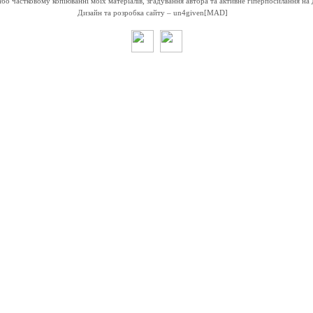
о частковому копіюванні моїх матеріалів, згадування автора та активне гіперпосилання на 
Дизайн та розробка сайту –
un4given[MAD]