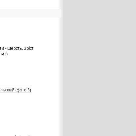
и - шерсть. Зріст
и :)