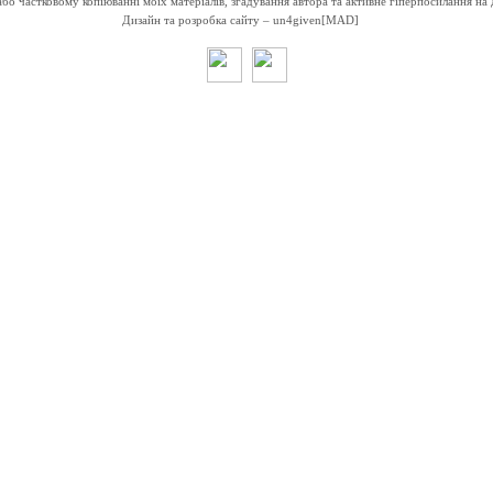
о частковому копіюванні моїх матеріалів, згадування автора та активне гіперпосилання на 
Дизайн та розробка сайту –
un4given[MAD]