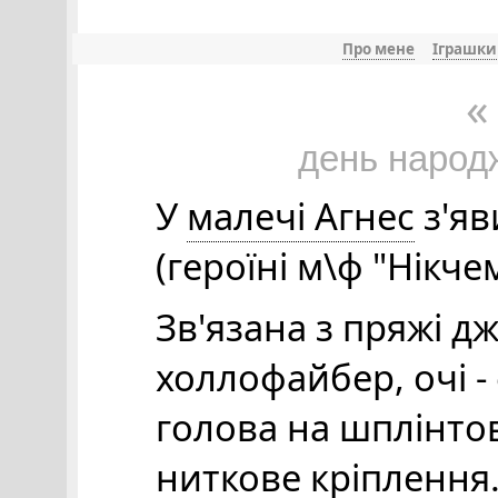
Про мене
Іграшки
«
день народ
У
малечі Агнес
з'яв
(героїні м\ф "Нікче
Зв'язана з пряжі 
холлофайбер, очі -
голова на шплінтов
ниткове кріплення.