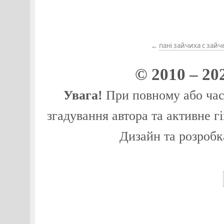
←
пані зайчиха с зай
© 2010 – 20
Увага!
При повному або част
згадування автора та активне г
Дизайн та розробк