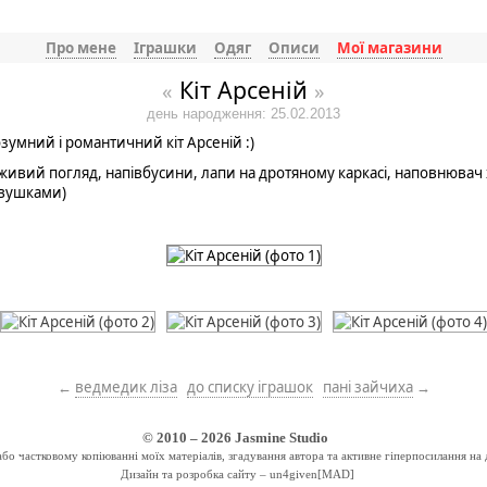
Про мене
Іграшки
Одяг
Описи
Мої магазини
Кіт Арсеній
«
»
день народження: 25.02.2013
умний і романтичний кіт Арсеній :)
 - живий погляд, напівбусини, лапи на дротяному каркасі, наповнюва
 вушками)
←
ведмедик ліза
до списку іграшок
пані зайчиха
→
© 2010 – 2026
Jasmine Studio
о частковому копіюванні моїх матеріалів, згадування автора та активне гіперпосилання на 
Дизайн та розробка сайту –
un4given[MAD]