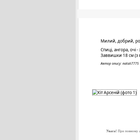
Милий, добрий, роз
Спиці, ангора, очі
Заввишки 18 см (з
Автор опису: natali7775
Увага!
При повному аб