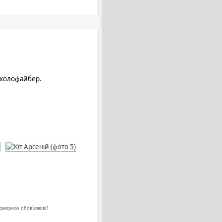
ч холофайбер.
джерело обов'язкові!