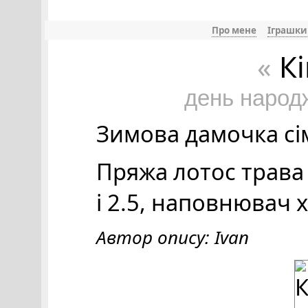
Про мене
Іграшки
К
«
день народ
Зимова дамочка сім
Пряжа лотос трава 
і 2.5, наповнювач 
Автор опису: Ivan