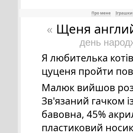
Про мене
Іграшки
Щеня англий
«
день народ
Я любителька котів
цуценя пройти повз
Малюк вийшов роз
Зв'язаний гачком із
бавовна, 45% акрил
пластиковий носик